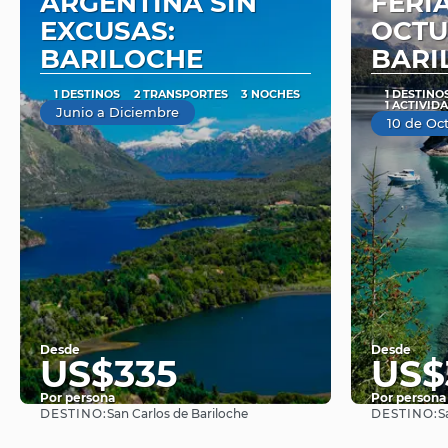
ARGENTINA SIN
FERI
EXCUSAS:
OCTU
BARILOCHE
BARI
1 DESTINOS
2 TRANSPORTES
3 NOCHES
1 DESTINO
1 ACTIVID
Junio a Diciembre
10 de Oc
Desde
Desde
US$335
US$
Por persona
Por persona
DESTINO:
DESTINO:
San Carlos de Bariloche
S
Ver