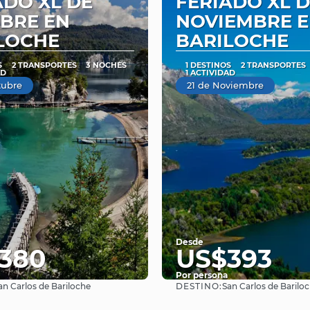
ADO XL DE
FERIADO XL 
BRE EN
NOVIEMBRE 
LOCHE
BARILOCHE
S
2 TRANSPORTES
3 NOCHES
1 DESTINOS
2 TRANSPORTES
AD
1 ACTIVIDAD
tubre
21 de Noviembre
Desde
380
US$393
Por persona
DESTINO:
an Carlos de Bariloche
San Carlos de Barilo
Ver
Ver