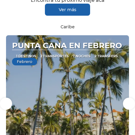
Encontrá tu próximo viaje acá
Ver más
Caribe
PUNTA CANA EN FEBRERO
1 DESTINOS
2 TRANSPORTES
7 NOCHES
2 TRANSFERS
Febrero