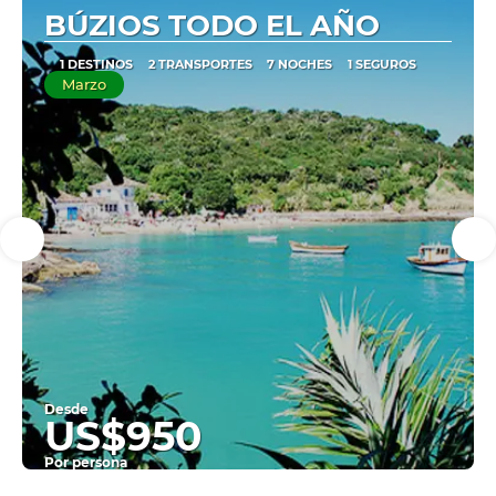
BÚZIOS TODO EL AÑO
1 DESTINOS
2 TRANSPORTES
7 NOCHES
1 SEGUROS
Marzo
Desde
US$950
Por persona
Ver