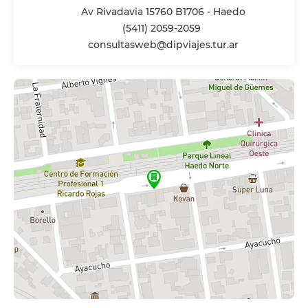
Av Rivadavia 15760 B1706 - Haedo
(5411) 2059-2059
consultasweb@dipviajes.tur.ar